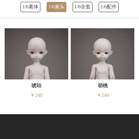
1/6素体
1/6素头
1/6全套
1/6配件
琥珀
胡桃
￥240
￥240