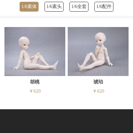
1/6素体
1/6素头
1/6全套
1/6配件
胡桃
琥珀
￥620
￥620